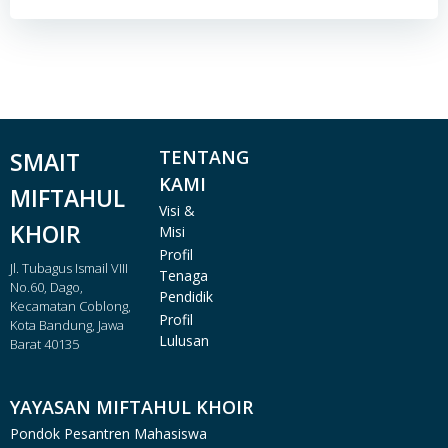
TENTANG
SMAIT
KAMI
MIFTAHUL
Visi &
KHOIR
Misi
Profil
Jl. Tubagus Ismail VIII
Tenaga
No.60, Dago,
Pendidik
Kecamatan Coblong,
Profil
Kota Bandung, Jawa
Lulusan
Barat 40135
YAYASAN MIFTAHUL KHOIR
Pondok Pesantren Mahasiswa